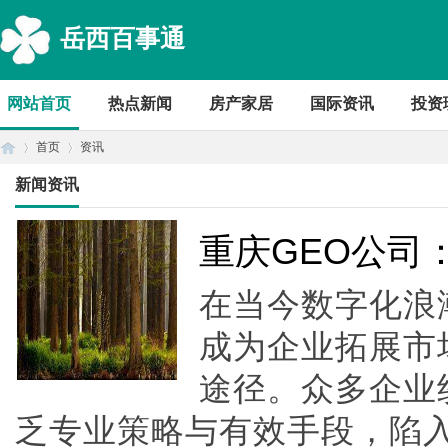
岳西百事通
网站首页
热点新闻
房产家居
国际资讯
投资
首页
资讯
新闻资讯
首
›
›
重庆GEO公司
在当今数字化浪
成为企业拓展市
途径。众多企业
乏专业策略与有效手段，陷
页