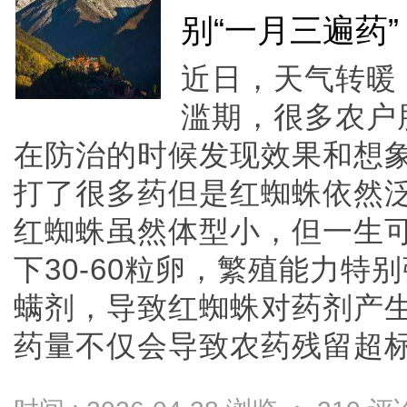
别“一月三遍药”
近日，天气转暖
滥期，很多农户
在防治的时候发现效果和想
打了很多药但是红蜘蛛依然
红蜘蛛虽然体型小，但一生可
下30-60粒卵，繁殖能力
螨剂，导致红蜘蛛对药剂产
药量不仅会导致农药残留超标，而