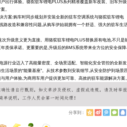
出行体验。骆驼驻车锂电PLUS系列精准覆盖新车改装、旧车升级
方案。
决方案:购车时同步规划并安装全新的驻车空调系统与骆驼驻车锂电
的线路改造和兼容性问题,从购车伊始就拥有一个舒适、强大的驻车生
次升级意义更为直接。用骆驼驻车锂电PLUS替换原有电池,不只是
年质保承诺。更重要的是,升级后的BMS系统带来全方位的安全保障
电源行业迈入了高能量密度、全场景适配、智能化安全管控的全新发
生活场景的“能量基座”。从技术参数到安装细节,从安全防护到场景匹
能与用户体验,为商用车用户提供更加可靠、高效的驻车能源解决方案
Q
新
腾
微
分享到 :
Q
浪
讯
信
空
微
微
间
博
博