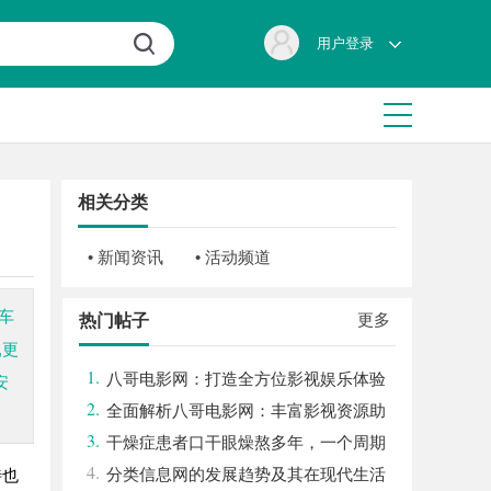
用户登录
相关分类
• 新闻资讯
• 活动频道
车
更多
热门帖子
,更
1.
八哥电影网：打造全方位影视娱乐体验
安
2.
的平台解析
全面解析八哥电影网：丰富影视资源助
3.
力观影体验升级
干燥症患者口干眼燥熬多年，一个周期
4.
缓过来？老中医：一张辨证方对症，身体找
分类信息网的发展趋势及其在现代生活
待也