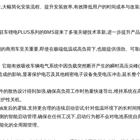
大幅简化安装流程、提升安装效率,有效降低用户的时间成本与改装
车锂电PLUS系列的BMS迎来了多项关键技术革新,进一步提升产
商用车至关重要,即使在极端低温或高负荷下,也能提供强劲、可靠
它能有效吸收车辆电气系统中因负载突然断开产生的瞬时高压尖峰(
造成的影响,显著保护电芯及其他精密电子设备免受电压冲击,延长整
件的散热设计得到加强,确保高负荷工作时热量快速导出,维持系统在
保护性关机。
触发后的逻辑,支持更合理的连续启动尝试;针对低温环境下的长时间
检测的智能启动管理,确保在任何工况下,启动行为都不会对电池系统自
智能化的全周期管理。