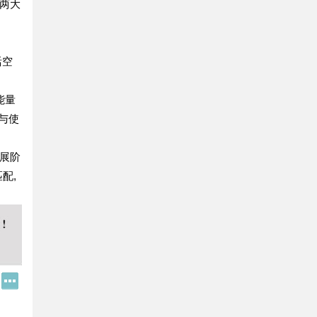
两大
活空
能量
与使
展阶
配,
。
Q
更
Q
多
好
分
友
享