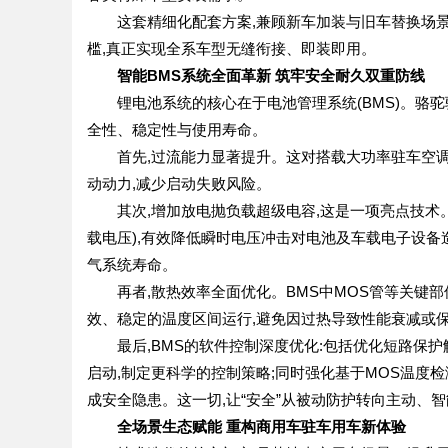
这套精细化配套方案,兼顾新车加装与旧车替换场景,
槛,真正实现全系车型无缝衔接、即装即用。
智能BMS系统全面革新 筑牢安全耐久双重防线
锂电池系统的核心在于电池管理系统(BMS)。骆驼驻
全性、稳定性与使用寿命。
首先,过流能力显著提升。这对搭载大功率驻车空调的
动动力,减少启动失败风险。
其次,增加放电抛负载超级电容,这是一项亮点技术。
载电压),有效降低瞬时电压冲击对电池及车载电子设备
气系统寿命。
再者,散热效率全面优化。BMS中MOS管等关键部
效、稳定的温度区间运行,避免因过热导致性能衰减或
最后,BMS的软件控制深度优化:包括优化短路保护
启动,制定更科学的控制策略;同时强化基于MOS温度
成安全隐患。这一切,让“安全”从被动防护转向主动、
全场景生态赋能 重构商用车驻车用车新体验