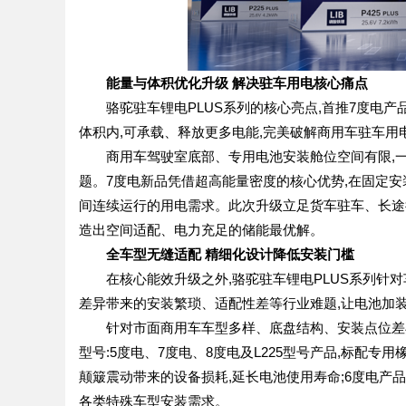
能量与体积优化升级 解决驻车用电核心痛点
骆驼驻车锂电PLUS系列的核心亮点,首推7度电产
体积内,可承载、释放更多电能,完美破解商用车驻车用
商用车驾驶室底部、专用电池安装舱位空间有限,一直
题。7度电新品凭借超高能量密度的核心优势,在固定
间连续运行的用电需求。此次升级立足货车驻车、长途
造出空间适配、电力充足的储能最优解。
全车型无缝适配 精细化设计降低安装门槛
在核心能效升级之外,骆驼驻车锂电PLUS系列针对
差异带来的安装繁琐、适配性差等行业难题,让电池加
针对市面商用车车型多样、底盘结构、安装点位差异
型号:5度电、7度电、8度电及L225型号产品,标配
颠簸震动带来的设备损耗,延长电池使用寿命;6度电产
各类特殊车型安装需求。