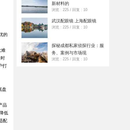
新材料的
浏览 : 225
/
回复 : 10
武汉配眼镜 上海配眼镜
浏览 : 225
/
回复 : 10
优的
探秘成都私家侦探行业：服
大难
务、案例与市场现
长时
浏览 : 225
/
回复 : 10
户打
底盘
产品
幅降低
适配