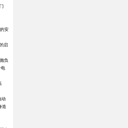
门
品的安
的启
抛负
个电
高
拖动
身造