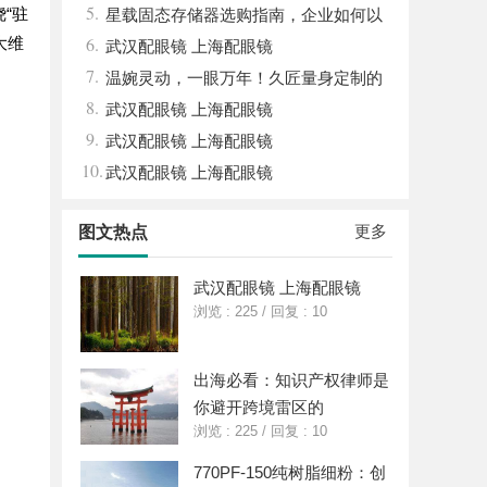
5.
“驻
回津液
中的重要作用解析
星载固态存储器选购指南，企业如何以
6.
大维
星载级安全性能存储资料？
武汉配眼镜 上海配眼镜
7.
温婉灵动，一眼万年！久匠量身定制的
8.
眉眼唇，才是你整张脸的点睛之笔！淡颜系
武汉配眼镜 上海配眼镜
9.
女生的气质加分项
武汉配眼镜 上海配眼镜
10.
武汉配眼镜 上海配眼镜
更多
图文热点
武汉配眼镜 上海配眼镜
浏览 : 225
/
回复 : 10
出海必看：知识产权律师是
你避开跨境雷区的
浏览 : 225
/
回复 : 10
770PF-150纯树脂细粉：创