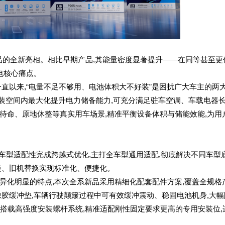
品的全新亮相。相比早期产品,其能量密度显著提升——在同等甚至更
电核心痛点。
以来,“电量不足不够用、电池体积大不好装”是困扰广大车主的两
安装空间内最大化提升电力储备能力,可充分满足驻车空调、车载电器
待命、原地休整等真实用车场景,精准平衡设备体积与储能效能,为用
车型适配性完成跨越式优化,主打全车型通用适配,彻底解决不同车型
装、旧机替换实现标准化、便捷化。
化明显的特点,本次全系新品采用精细化配套配件方案,覆盖全规格
专用橡胶缓冲垫,车辆行驶颠簸过程中可有效缓冲震动、稳固电池机身,大
品搭载高强度安装螺杆系统,精准适配刚性固定要求更高的专用安装位,